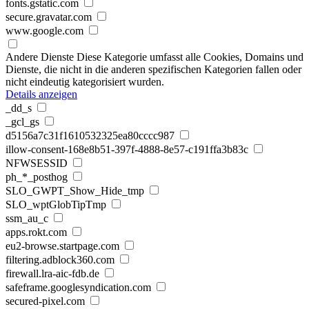
fonts.gstatic.com
secure.gravatar.com
www.google.com
Andere Dienste
Diese Kategorie umfasst alle Cookies, Domains und
Dienste, die nicht in die anderen spezifischen Kategorien fallen oder
nicht eindeutig kategorisiert wurden.
Details anzeigen
_dd_s
_gcl_gs
d5156a7c31f1610532325ea80cccc987
illow-consent-168e8b51-397f-4888-8e57-c191ffa3b83c
NFWSESSID
ph_*_posthog
SLO_GWPT_Show_Hide_tmp
SLO_wptGlobTipTmp
ssm_au_c
apps.rokt.com
eu2-browse.startpage.com
filtering.adblock360.com
firewall.lra-aic-fdb.de
safeframe.googlesyndication.com
secured-pixel.com