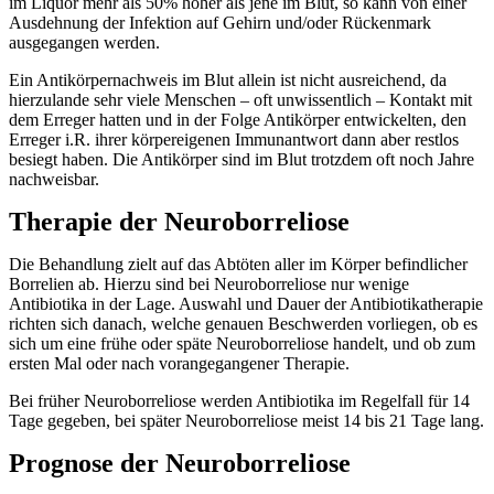
im Liquor mehr als 50% höher als jene im Blut, so kann von einer
Ausdehnung der Infektion auf Gehirn und/oder Rückenmark
ausgegangen werden.
Ein Antikörpernachweis im Blut allein ist nicht ausreichend, da
hierzulande sehr viele Menschen – oft unwissentlich – Kontakt mit
dem Erreger hatten und in der Folge Antikörper entwickelten, den
Erreger i.R. ihrer körpereigenen Immunantwort dann aber restlos
besiegt haben. Die Antikörper sind im Blut trotzdem oft noch Jahre
nachweisbar.
Therapie der Neuroborreliose
Die Behandlung zielt auf das Abtöten aller im Körper befindlicher
Borrelien ab. Hierzu sind bei Neuroborreliose nur wenige
Antibiotika in der Lage. Auswahl und Dauer der Antibiotikatherapie
richten sich danach, welche genauen Beschwerden vorliegen, ob es
sich um eine frühe oder späte Neuroborreliose handelt, und ob zum
ersten Mal oder nach vorangegangener Therapie.
Bei früher Neuroborreliose werden Antibiotika im Regelfall für 14
Tage gegeben, bei später Neuroborreliose meist 14 bis 21 Tage lang.
Prognose der Neuroborreliose