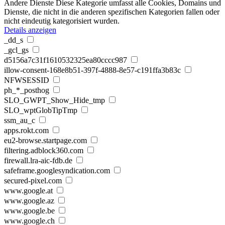
Andere Dienste
Diese Kategorie umfasst alle Cookies, Domains und
Dienste, die nicht in die anderen spezifischen Kategorien fallen oder
nicht eindeutig kategorisiert wurden.
Details anzeigen
_dd_s
_gcl_gs
d5156a7c31f1610532325ea80cccc987
illow-consent-168e8b51-397f-4888-8e57-c191ffa3b83c
NFWSESSID
ph_*_posthog
SLO_GWPT_Show_Hide_tmp
SLO_wptGlobTipTmp
ssm_au_c
apps.rokt.com
eu2-browse.startpage.com
filtering.adblock360.com
firewall.lra-aic-fdb.de
safeframe.googlesyndication.com
secured-pixel.com
www.google.at
www.google.az
www.google.be
www.google.ch