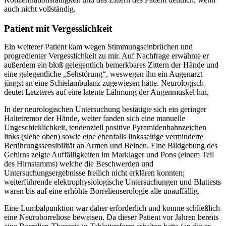
auch nicht vollständig.
Patient mit Vergesslichkeit
Ein weiterer Patient kam wegen Stimmungseinbrüchen und
progredienter Vergesslichkeit zu mir. Auf Nachfrage erwähnte er
außerdem ein bloß gelegentlich bemerkbares Zittern der Hände und
eine gelegentliche „Sehstörung“, weswegen ihn ein Augenarzt
jüngst an eine Schielambulanz zugewiesen hätte. Neurologisch
deutet Letzteres auf eine latente Lähmung der Augenmuskel hin.
In der neurologischen Untersuchung bestätigte sich ein geringer
Haltetremor der Hände, weiter fanden sich eine manuelle
Ungeschicklichkeit, tendenziell positive Pyramidenbahnzeichen
links (siehe oben) sowie eine ebenfalls linksseitige verminderte
Berührungssensibilität an Armen und Beinen. Eine Bildgebung des
Gehirns zeigte Auffälligkeiten im Marklager und Pons (einem Teil
des Hirnstamms) welche die Beschwerden und
Untersuchungsergebnisse freilich nicht erklären konnten;
weiterführende elektrophysiologische Untersuchungen und Bluttests
waren bis auf eine erhöhte Borrelienserologie alle unauffällig.
Eine Lumbalpunktion war daher erforderlich und konnte schließlich
eine Neuroborreliose beweisen. Da dieser Patient vor Jahren bereits