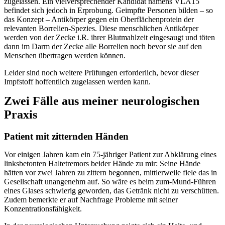
zugelassen. Ein vielversprechender Kandidat namens VLA15
befindet sich jedoch in Erprobung. Geimpfte Personen bilden – so
das Konzept – Antikörper gegen ein Oberflächenprotein der
relevanten Borrelien-Spezies. Diese menschlichen Antikörper
werden von der Zecke i.R. ihrer Blutmahlzeit eingesaugt und töten
dann im Darm der Zecke alle Borrelien noch bevor sie auf den
Menschen übertragen werden können.
Leider sind noch weitere Prüfungen erforderlich, bevor dieser
Impfstoff hoffentlich zugelassen werden kann.
Zwei Fälle aus meiner neurologischen
Praxis
Patient mit zitternden Händen
Vor einigen Jahren kam ein 75-jähriger Patient zur Abklärung eines
linksbetonten Haltetremors beider Hände zu mir: Seine Hände
hätten vor zwei Jahren zu zittern begonnen, mittlerweile fiele das in
Gesellschaft unangenehm auf. So wäre es beim zum-Mund-Führen
eines Glases schwierig geworden, das Getränk nicht zu verschütten.
Zudem bemerkte er auf Nachfrage Probleme mit seiner
Konzentrationsfähigkeit.