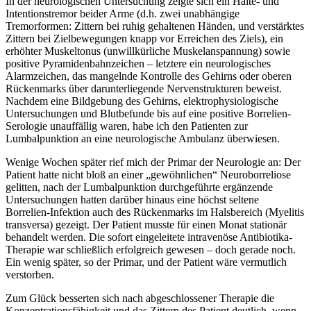
In der neurologischen Untersuchung zeigte sich ein Halte- und
Intentionstremor beider Arme (d.h. zwei unabhängige
Tremorformen: Zittern bei ruhig gehaltenen Händen, und verstärktes
Zittern bei Zielbewegungen knapp vor Erreichen des Ziels), ein
erhöhter Muskeltonus (unwillkürliche Muskelanspannung) sowie
positive Pyramidenbahnzeichen – letztere ein neurologisches
Alarmzeichen, das mangelnde Kontrolle des Gehirns oder oberen
Rückenmarks über darunterliegende Nervenstrukturen beweist.
Nachdem eine Bildgebung des Gehirns, elektrophysiologische
Untersuchungen und Blutbefunde bis auf eine positive Borrelien-
Serologie unauffällig waren, habe ich den Patienten zur
Lumbalpunktion an eine neurologische Ambulanz überwiesen.
Wenige Wochen später rief mich der Primar der Neurologie an: Der
Patient hatte nicht bloß an einer „gewöhnlichen“ Neuroborreliose
gelitten, nach der Lumbalpunktion durchgeführte ergänzende
Untersuchungen hatten darüber hinaus eine höchst seltene
Borrelien-Infektion auch des Rückenmarks im Halsbereich (Myelitis
transversa) gezeigt. Der Patient musste für einen Monat stationär
behandelt werden. Die sofort eingeleitete intravenöse Antibiotika-
Therapie war schließlich erfolgreich gewesen – doch gerade noch.
Ein wenig später, so der Primar, und der Patient wäre vermutlich
verstorben.
Zum Glück besserten sich nach abgeschlossener Therapie die
Konzentrationsfähigkeit und das Zittern des Patient deutlich, wenn