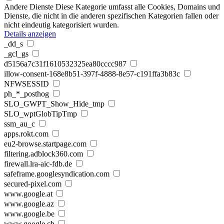
Andere Dienste
Diese Kategorie umfasst alle Cookies, Domains und
Dienste, die nicht in die anderen spezifischen Kategorien fallen oder
nicht eindeutig kategorisiert wurden.
Details anzeigen
_dd_s
_gcl_gs
d5156a7c31f1610532325ea80cccc987
illow-consent-168e8b51-397f-4888-8e57-c191ffa3b83c
NFWSESSID
ph_*_posthog
SLO_GWPT_Show_Hide_tmp
SLO_wptGlobTipTmp
ssm_au_c
apps.rokt.com
eu2-browse.startpage.com
filtering.adblock360.com
firewall.lra-aic-fdb.de
safeframe.googlesyndication.com
secured-pixel.com
www.google.at
www.google.az
www.google.be
www.google.ch