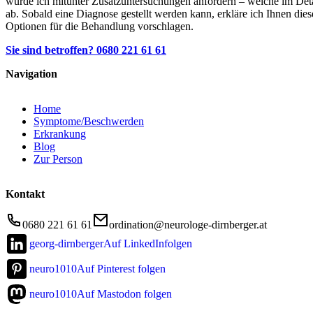
würde ich mitunter Zusatzuntersuchungen anfordern – welche im Det
ab. Sobald eine Diagnose gestellt werden kann, erkläre ich Ihnen die
Optionen für die Behandlung vorschlagen.
Sie sind betroffen? 0680 221 61 61
Navigation
Home
Symptome/Beschwerden
Erkrankung
Blog
Zur Person
Kontakt
0680 221 61 61
ordination@neurologe-dirnberger.at
georg-dirnberger
Auf LinkedInfolgen
neuro1010
Auf Pinterest folgen
neuro1010
Auf Mastodon folgen